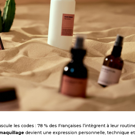
scule les codes : 78 % des Françaises l’intègrent à leur routin
 maquillage
devient une expression personnelle, technique e