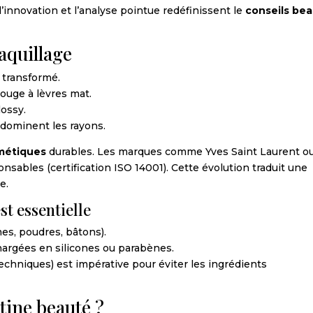
’innovation et l’analyse pointue redéfinissent le
conseils be
aquillage
 transformé.
rouge à lèvres mat.
lossy.
 dominent les rayons.
métiques
durables. Les marques comme Yves Saint Laurent o
sables (certification ISO 14001). Cette évolution traduit une
e.
st essentielle
es, poudres, bâtons).
chargées en silicones ou parabènes.
echniques) est impérative pour éviter les ingrédients
ine beauté ?