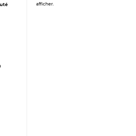
afficher.
auté
u