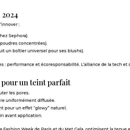
n 2024
’innover :
hez Sephora).
 poudres concentrées).
t un boîtier universel pour ses blushs).
: performance et écoresponsabilité. L’alliance de la tech et 
 pour un teint parfait
uter les pores.
dre uniformément diffusée.
nt pour un effet “glowy” naturel.
in avant application.
la Fashion Week de Paris et du Met Gala, optimisent la tenue e